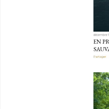
i
c
décembre 1
EN PR
l
SAUV
Partager
e
s