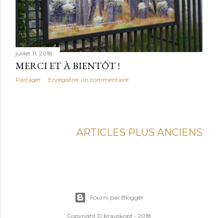
s
juillet 11, 2018
MERCI ET À BIENTÔT !
Partager
Enregistrer un commentaire
ARTICLES PLUS ANCIENS
Fourni par Blogger
Copyright D.Krauskopf - 2018