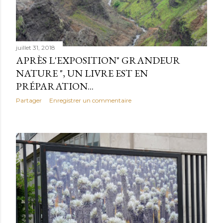
t
i
juillet 31, 2018
APRÈS L'EXPOSITION" GRANDEUR
NATURE ", UN LIVRE EST EN
c
PRÉPARATION...
Partager
Enregistrer un commentaire
l
e