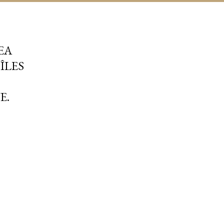
EA
ÎLES
E.