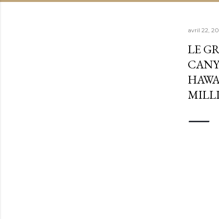
avril 22, 2
LE G
CANYO
HAWAI
MILL