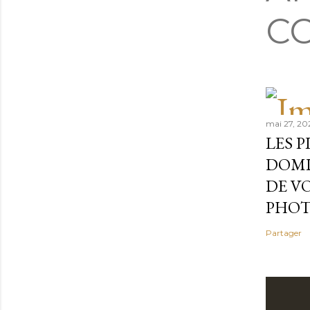
C
mai 27, 20
LES 
DOMI
DE V
PHOT
Partager